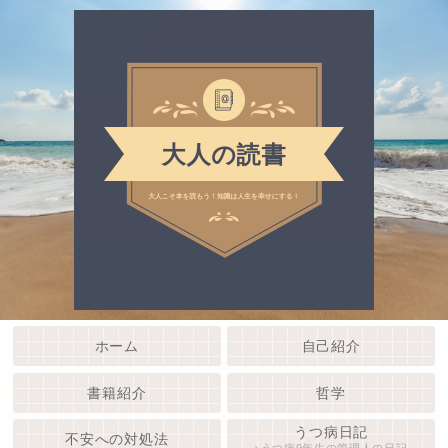
ホーム
自己紹介
書籍紹介
哲学
うつ病日記
不安への対処法
うつ病9年生の管理人の日記