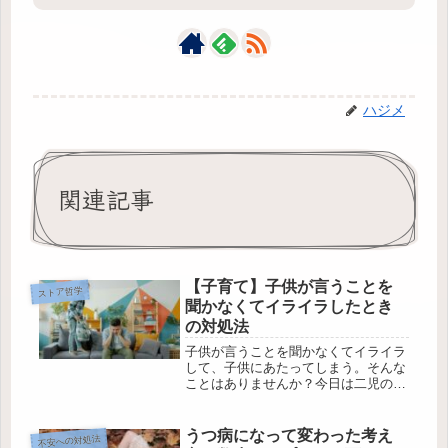
ハジメ
関連記事
【子育て】子供が言うことを
ストア哲学
聞かなくてイライラしたとき
の対処法
子供が言うことを聞かなくてイライラ
して、子供にあたってしまう。そんな
ことはありませんか？今日は二児の父
親でもある自分が、試してみて効果的
だった方法を紹介します。気軽に取り
組めるものばかりなので、自分に合う
うつ病になって変わった考え
不安への対処法
ようであれば取り入れてみて下さい。