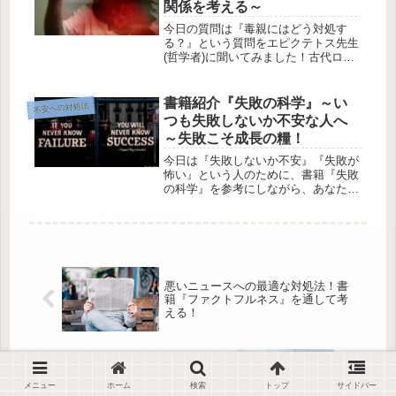
関係を考える～
今日の質問は『毒親にはどう対処す
る？』という質問をエピクテトス先生
(哲学者)に聞いてみました！古代ロー
マの人々の悩みを解決しまくっていた
エピクテトス先生の教えをもとに、家
族関係について書いてみました。是非
書籍紹介『失敗の科学』～い
不安への対処法
最後まで読んでみてください！
つも失敗しないか不安な人へ
～失敗こそ成長の糧！
今日は『失敗しないか不安』『失敗が
怖い』という人のために、書籍『失敗
の科学』を参考にしながら、あなたの
考えを変えていきます！失敗から学べ
る個人や組織は何が違うのか？成功す
るためには失敗は欠かせないのか？そ
んなことがわかります(^^)/
悪いニュースへの最適な対処法！書
籍『ファクトフルネス』を通して考
える！
【不安に過敏な人へ】ロシアのウク
ライナ侵攻のニュースへの向き合い
メニュー
ホーム
検索
トップ
サイドバー
方