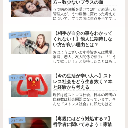
方～数少ないプラスの面
うつ病の診断を受けて10年が経過した
管理人が、うつ病後に変わった考え方
について、プラス面に焦点を当てて記
事を書きました。病気には間違いなく
ならない方がいいですが、なったこと
で気づけることもあります。ご興味が
【相手が自分の事をわかって
不安への対処法
ございましたら読んでみてください。
くれない！】他人に期待しな
い方が良い理由とは？
おはようございます🌞皆さんは職場、
家庭、恋人、友人関係で相手に『こう
して欲しい！』と期待したことはある
でしょうか？おそらくみんなあると思
います。ただその一方で『相手は自分
の事を全然わかってくれない！』と、
【今の生活が辛い人へ】スト
ストア哲学
その期待を裏切られた事もありません
レス社会をどう生き抜く？本
か...
と経験から考える
現代は超ストレス社会。日本の若者の
自殺数は社会問題になっています。そ
んな『ストレス社会』に私たちはどの
ように立ち向かえばいいのでしょう
か？うつぬけ経験者の管理人が、本と
哲学の知識を用いて答えます！
【毒親にはどう対処する？】
ストア哲学
哲学者に聞いてみよう！家族