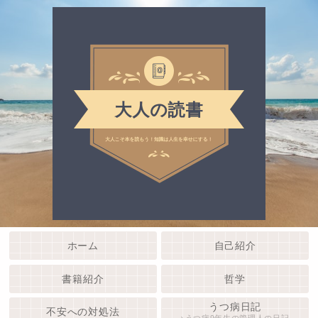
ホーム
自己紹介
書籍紹介
哲学
うつ病日記
不安への対処法
うつ病9年生の管理人の日記