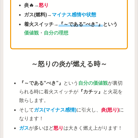
炎🔥
→
怒り
ガス(燃料)
→
マイナス感情
や状態
着火スイッチ→
『～である‟べき”』
という
価値観
・
自分の理想
～怒りの炎が燃える時～
『～である‟べき”』
という
自分の価値観
が裏切
られる時に着火スイッチが
『カチッ』
と火花を
散らします。
そして
ガス(マイナス感情)
に引火し、
炎(怒り)
に
なります！
ガス
が多いほど
怒り
は大きく燃え上がります！